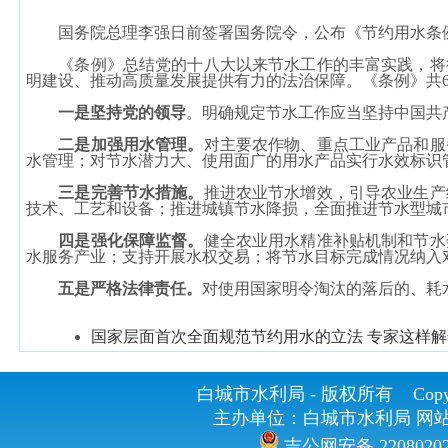
国务院总理李强日前签署国务院令，公布《节约用水条
《条例》总结党的十八大以来节水工作的丰富实践，将
明建设、推动高质量发展提供有力的法治保障。《条例》共
一是坚持党的领导
。明确规定节水工作应当坚持中国共
二是加强用水管理。
对主要农作物、重点工业产品和服
水管理；对节水潜力大、使用面广的用水产品实行水效标识
三是完善节水措施。
推进农业节水增效，引导农业生产
技术、工艺和设备；推进城镇节水降损，全面推进节水型城
四是强化保障监督。
健全农业用水精准补贴机制和节水
水服务产业；支持开展水权交易；将节水目标完成情况纳入
五是严格法律责任。
对使用国家明令淘汰的落后的、耗
国家层面首次全面规范节约用水的立法 专家这样解
白城市水利局 - 版权所有 Copyrig
主办单位：白城市水利局 网站
吉公网安备 2208020